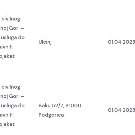
 civilnog
noj Gori –
 usluga do
Ulcinj
01.04.202
javnih
rojekat
 civilnog
noj Gori –
 usluga do
Baku 52/7, 81000
01.04.202
javnih
Podgorica
rojekat