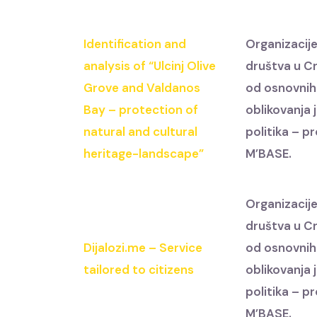
Identification and
Organizacije
analysis of “Ulcinj Olive
društva u Cr
Grove and Valdanos
od osnovnih
Bay – protection of
oblikovanja 
natural and cultural
politika – p
heritage-landscape”
M’BASE.
Organizacije
društva u Cr
Dijalozi.me – Service
od osnovnih
tailored to citizens
oblikovanja 
politika – p
M’BASE.