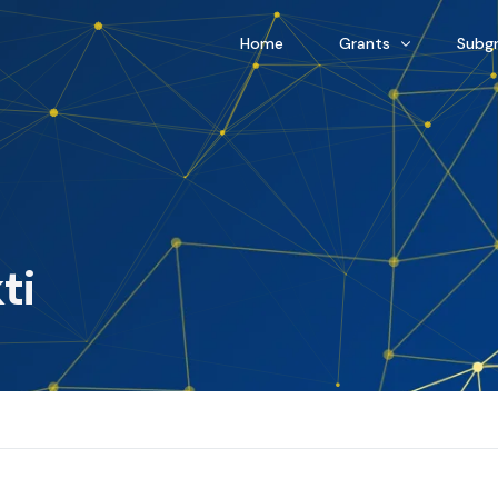
Home
Grants
Subg
In Progress
In Pr
Realized
Reali
ti