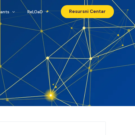
Resursni Centar
rants
ReLOaD
ogress
In Progress
zed
Realized