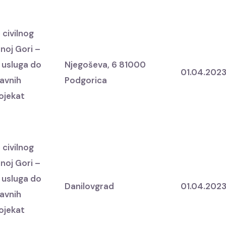
 civilnog
noj Gori –
 usluga do
Njegoševa, 6 81000
01.04.202
javnih
Podgorica
rojekat
 civilnog
noj Gori –
 usluga do
Danilovgrad
01.04.202
javnih
rojekat