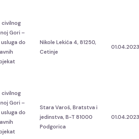
 civilnog
noj Gori –
 usluga do
Nikole Lekića 4, 81250,
01.04.202
javnih
Cetinje
rojekat
 civilnog
noj Gori –
Stara Varoš, Bratstva i
 usluga do
jedinstva, B-T 81000
01.04.202
javnih
Podgorica
rojekat