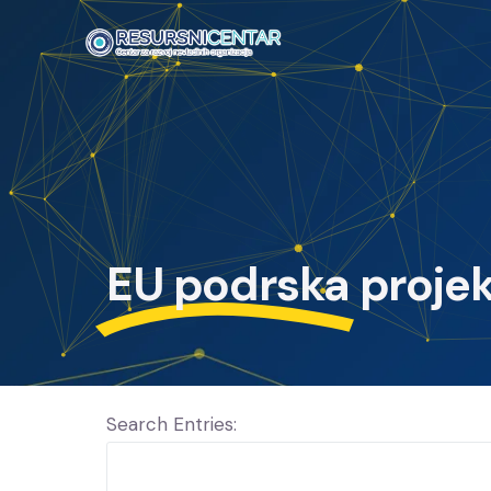
EU podrska
projek
Search Entries: