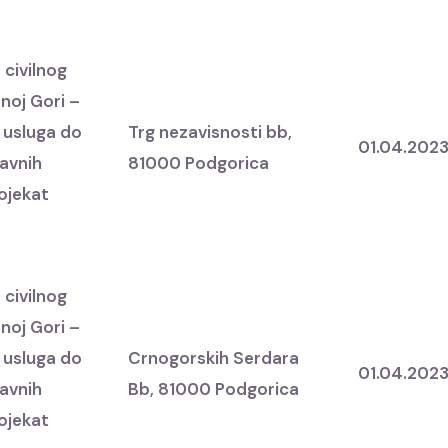
 civilnog
noj Gori –
 usluga do
Trg nezavisnosti bb,
01.04.202
javnih
81000 Podgorica
rojekat
 civilnog
noj Gori –
 usluga do
Crnogorskih Serdara
01.04.202
javnih
Bb, 81000 Podgorica
rojekat