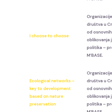
Organizacije
društva u Cr
od osnovnih
I choose to choose
oblikovanja 
politika – p
M’BASE.
Organizacije
Ecological networks –
društva u Cr
key to development
od osnovnih
based on nature
oblikovanja 
preservation
politika – p
M’BASE.