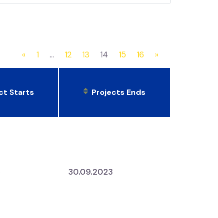
«
1
…
12
13
14
15
16
»
ct Starts
Projects Ends
3
30.09.2023