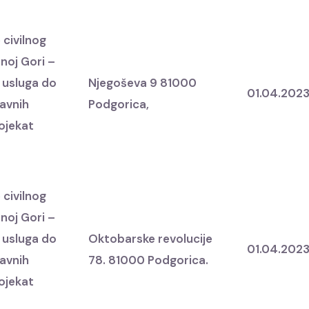
 civilnog
noj Gori –
 usluga do
Njegoševa 9 81000
01.04.202
javnih
Podgorica,
rojekat
 civilnog
noj Gori –
 usluga do
Oktobarske revolucije
01.04.202
javnih
78. 81000 Podgorica.
rojekat