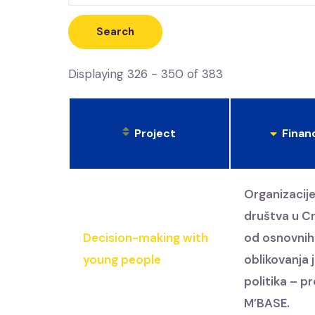
Displaying 326 - 350 of 383
Project
Finan
Organizacije
društva u Cr
Decision-making with
od osnovnih
young people
oblikovanja 
politika – p
M’BASE.