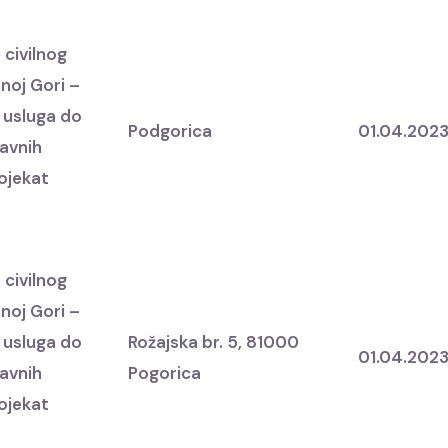
 civilnog
noj Gori –
 usluga do
Podgorica
01.04.202
javnih
rojekat
 civilnog
noj Gori –
 usluga do
Rožajska br. 5, 81000
01.04.202
javnih
Pogorica
rojekat