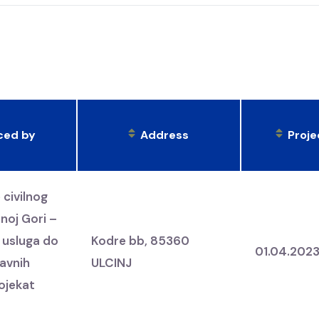
ced by
Address
Proje
 civilnog
noj Gori –
 usluga do
Kodre bb, 85360
01.04.202
javnih
ULCINJ
rojekat